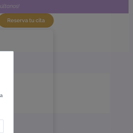
últanos!
Reserva tu cita
ra