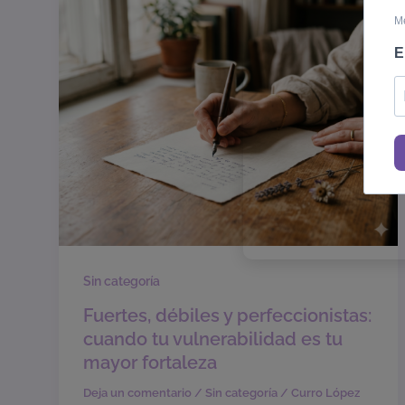
Me
E
Sin categoría
Fuertes, débiles y perfeccionistas:
cuando tu vulnerabilidad es tu
mayor fortaleza
Deja un comentario
/
Sin categoría
/
Curro López