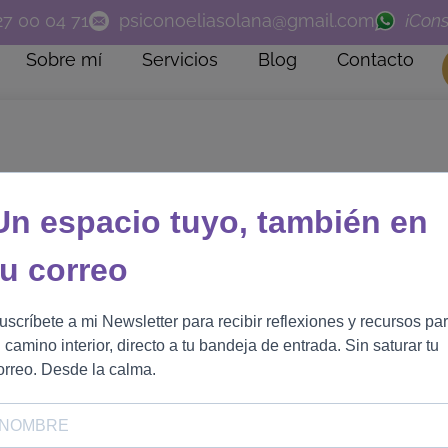
27 00 04 71
psiconoeliasolana@gmail.com
¡Cons
Sobre mí
Servicios
Blog
Contacto
Un espacio tuyo, también en
tu correo
uscríbete a mi Newsletter para recibir reflexiones y recursos pa
u camino interior, directo a tu bandeja de entrada. Sin saturar tu
orreo. Desde la calma.