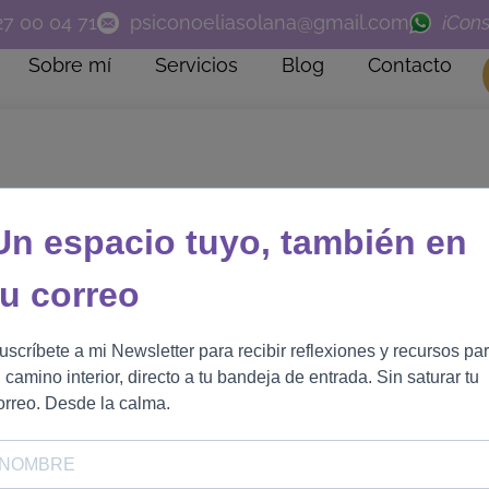
27 00 04 71
psiconoeliasolana@gmail.com
¡Cons
Sobre mí
Servicios
Blog
Contacto
Un espacio tuyo, también en
tu correo
uscríbete a mi Newsletter para recibir reflexiones y recursos pa
u camino interior, directo a tu bandeja de entrada. Sin saturar tu
orreo. Desde la calma.