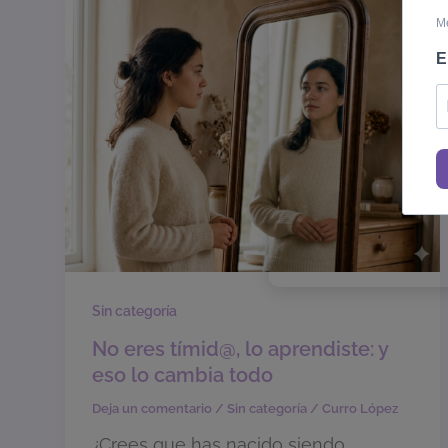
Me
E
Sin categoría
No eres tímid@, lo aprendiste: y
eso lo cambia todo
Deja un comentario
/
Sin categoría
/
Curro López
¿Crees que has nacido siendo