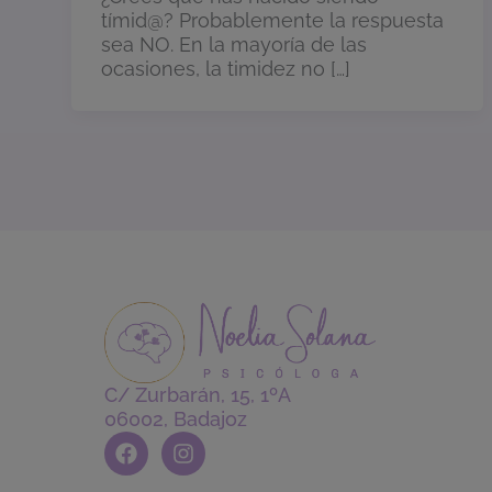
tímid@? Probablemente la respuesta
sea NO. En la mayoría de las
ocasiones, la timidez no […]
C/ Zurbarán, 15, 1ºA
06002, Badajoz
F
I
a
n
c
s