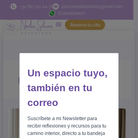
Ir
+34 627 00 04 71
psiconoeliasolana@gmail.com
al
¡Consúltanos!
contenido
Reserva tu cita
Un espacio tuyo,
psicología online
también en tu
correo
Suscríbete a mi Newsletter para
recibir reflexiones y recursos para tu
camino interior, directo a tu bandeja