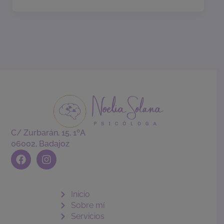
C/ Zurbarán, 15, 1ºA
06002, Badajoz
F
I
a
n
c
s
e
t
b
a
Inicio
o
g
Sobre mí
o
r
Servicios