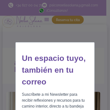
Ir
+34 627 00 04 71
psiconoeliasolana@gmail.com
al
¡Consúltanos!
contenido
Reserva tu cita
Un espacio tuyo,
acompañamiento
psicológico
también en tu
correo
Suscríbete a mi Newsletter para
recibir reflexiones y recursos para tu
camino interior, directo a tu bandeja