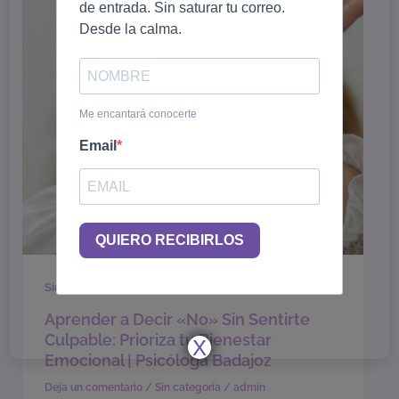
de entrada. Sin saturar tu correo.
Desde la calma.
Me encantará conocerte
Email
QUIERO RECIBIRLOS
Sin categoría
Aprender a Decir «No» Sin Sentirte
Culpable: Prioriza tu Bienestar
X
Emocional | Psicóloga Badajoz
Deja un comentario
/
Sin categoría
/
admin