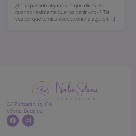
¿Te ha pasado alguna vez que dices «sí»
cuando realmente querías decir «no»? Tal
vez porque temías decepcionar a alguien, […]
C/ Zurbarán, 15, 1ºA
06002, Badajoz
F
I
a
n
c
s
e
t