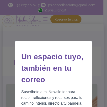
Ir
+34 627 00 04 71
psiconoeliasolana@gmail.com
al
¡Consúltanos!
contenido
Reserva tu cita
Un espacio tuyo,
priorizar necesidades
también en tu
correo
Suscríbete a mi Newsletter para
recibir reflexiones y recursos para tu
camino interior, directo a tu bandeja