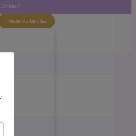
últanos!
Reserva tu cita
ra