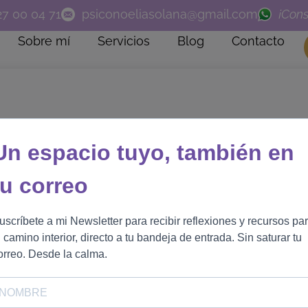
27 00 04 71
psiconoeliasolana@gmail.com
¡Cons
Sobre mí
Servicios
Blog
Contacto
Un espacio tuyo, también en
tu correo
ra padres en Badajoz
uscríbete a mi Newsletter para recibir reflexiones y recursos pa
u camino interior, directo a tu bandeja de entrada. Sin saturar tu
orreo. Desde la calma.