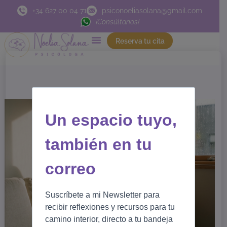
Ir
+34 627 00 04 71
psiconoeliasolana@gmail.com
al
¡Consúltanos!
contenido
Reserva tu cita
Un espacio tuyo,
también en tu
correo
Suscríbete a mi Newsletter para
recibir reflexiones y recursos para tu
camino interior, directo a tu bandeja