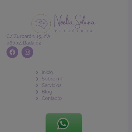
C/ Zurbarán, 15, 1ºA
06002, Badajoz
F
I
a
n
c
s
e
t
b
a
Inicio
o
g
Sobre mí
o
r
Servicios
k
a
Blog
m
Contacto